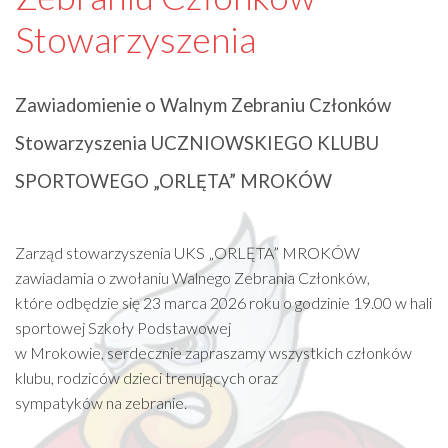
Stowarzyszenia
GALERIA
KONTAKT
Zawiadomienie o Walnym Zebraniu Członków
Stowarzyszenia UCZNIOWSKIEGO KLUBU
SOM
SPORTOWEGO „ORLĘTA” MROKÓW
Zarząd stowarzyszenia UKS „ORLĘTA” MROKÓW
zawiadamia o zwołaniu Walnego Zebrania Członków,
które odbędzie się 23 marca 2026 roku o godzinie 19.00 w hali
sportowej Szkoły Podstawowej
w Mrokowie, serdecznie zapraszamy wszystkich członków
klubu, rodziców dzieci trenujących oraz
sympatyków na zebranie.